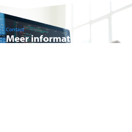
Contact
Meer informatie?
Komt u er niet uit en heeft u nog vragen? Onze
medewerkers staan graag voor u klaar.
Neem gerust contact met ons op.
Contact
Uw ICT organisatie en omgeving